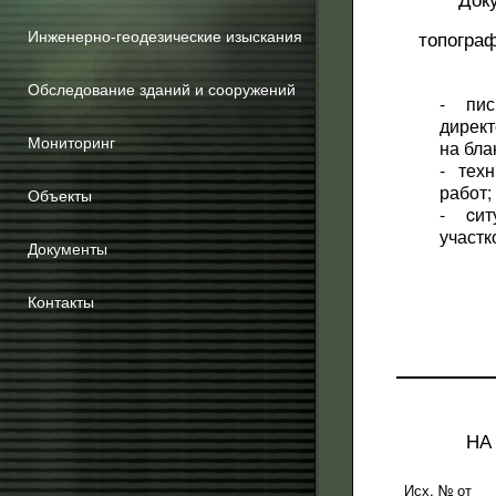
Инженерно-геодезические изыскания
топогра
Обследование зданий и сооружений
- пи
дирек
Мониторинг
на бла
- тех
работ;
Объекты
- cи
участк
Документы
Контакты
НА
Исх. № от ___