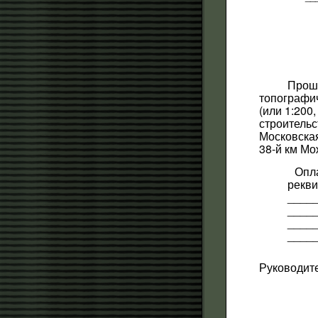
Прош
топографи
(или 1:200,
строительс
Московская
38-й км Мо
Опл
рекви
____
____
____
____
Руководит