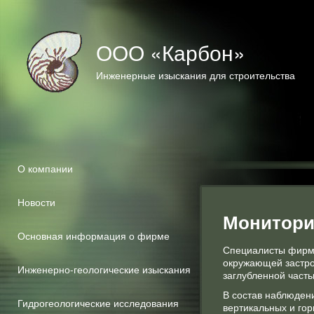
ООО «Карбон»
Инженерные изыскания для строительства
О компании
Новости
Монитори
Основная информация о фирме
Специалисты фирм
окружающей застрой
Инженерно-геологические изыскания
заглубленной часть
В состав наблюден
Гидрогеологические исследования
вертикальных и го