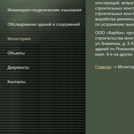
конструкций, визу
строительных конс
Инженерно-геодезические изыскания
строительных конс
выработка рекомен
Обследование зданий и сооружений
по устранению выя
ООО «Карбон» пров
строительства мно
Мониторинг
ул.Знаменка, д. 3-5
зданий по Романову п
Объекты
корп. 4 и на других
Главная
→ Монитор
Документы
Контакты